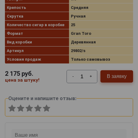
Крепость
Средняя
Скрутка
Ручная
Количество сигар в коробке
25
Формат
Gran Toro
Вид коробки
Деревянная
Артикул
29802/s
Условия продаж
Только самовывоз
2 175
руб.
В заявку
-
+
цена за штуку!
Оцените и напишите отзыв: