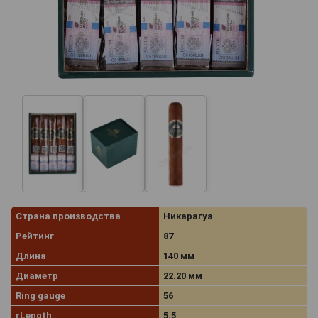
Страна производства
Никарагуа
Рейтинг
87
Длина
140 мм
Диаметр
22.20 мм
Ring gauge
56
rLength
5.5