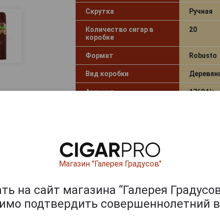
Скрутка
Ручная
Количество сигар в
20
коробке
Формат
Robusto
Вид коробки
Деревян
Артикул
17604/s
Условия продаж
Только 
2 405
руб.
-
+
цена за штуку!
Магазин "Галерея Градусов"
Сигары Oliva Master Blend 3 Torp
ь на сайт магазина “Галерея Градусов
димо подтвердить совершеннолетний в
Страна производства
Никараг