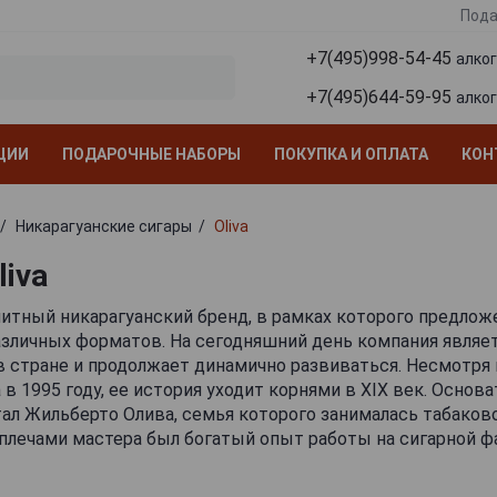
Пода
+7(495)998-54-45
алко
+7(495)644-59-95
алко
ЦИИ
ПОДАРОЧНЫЕ НАБОРЫ
ПОКУПКА И ОПЛАТА
КОН
Никарагуанские сигары
Oliva
liva
элитный никарагуанский бренд, в рамках которого предло
зличных форматов. На сегодняшний день компания являет
 стране и продолжает динамично развиваться. Несмотря н
 в 1995 году, ее история уходит корнями в XIX век. Основ
ал Жильберто Олива, семья которого занималась табаков
а плечами мастера был богатый опыт работы на сигарной 
ьтовой личности табачного мира, что в дальнейшем помог
 создать собственный успешный бизнес в Никарагуа. Сл