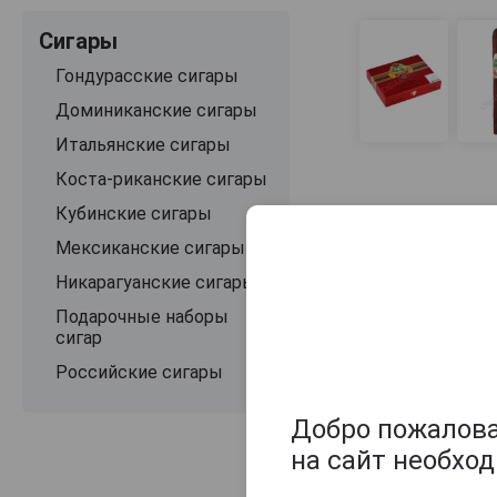
Сигары
Гондурасские сигары
Доминиканские сигары
Итальянские сигары
Коста-риканские сигары
Кубинские сигары
Мексиканские сигары
Никарагуанские сигары
Подарочные наборы
сигар
Российские сигары
Добро пожаловат
на сайт необхо