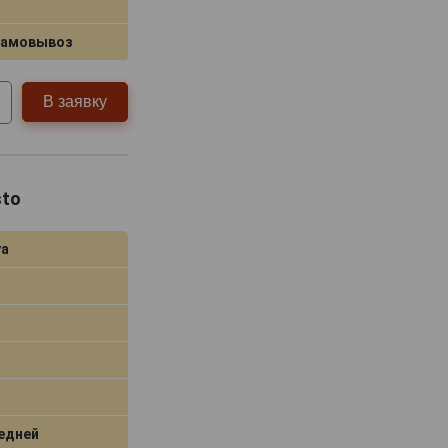
самовывоз
В заявку
sto
уа
едней