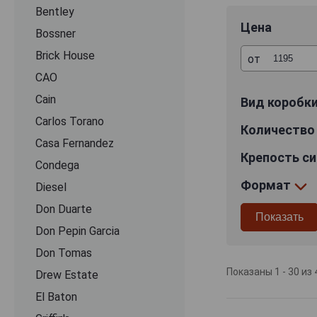
Олива пришла за
Bentley
почетные места 
Цена
Bossner
К 2005 году ком
Brick House
от
6 млн сигар, а к
CAO
приобрела знаме
Cain
сохранили контр
Вид коробк
линейка бренда –
Carlos Torano
Количество 
произведений м
Casa Fernandez
Идеальная скрут
Крепость с
сигары Oliva. С
Condega
шоколада, специ
Формат
Diesel
высоком мастер
Don Duarte
шкатулках стану
Don Pepin Garcia
Don Tomas
Показаны 1 - 30 из 
Drew Estate
El Baton