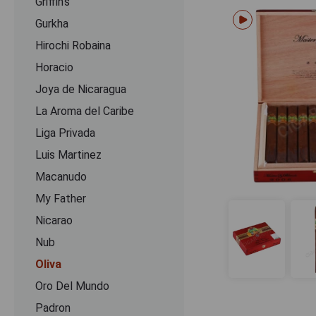
Griffin's
Gurkha
Hirochi Robaina
Horacio
Joya de Nicaragua
La Aroma del Caribe
Liga Privada
Luis Martinez
Macanudo
My Father
Nicarao
Nub
Oliva
Oro Del Mundo
Padron