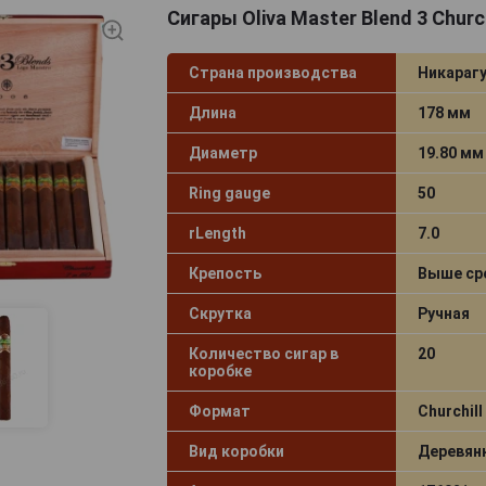
Сигары Oliva Master Blend 3 Church
Страна производства
Никараг
Длина
178 мм
Диаметр
19.80 мм
Ring gauge
50
rLength
7.0
Крепость
Выше ср
Скрутка
Ручная
Количество сигар в
20
коробке
Формат
Churchill
Вид коробки
Деревян