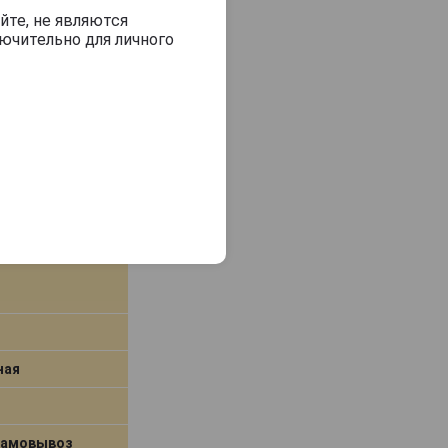
йте, не являются
ючительно для личного
едней
ная
самовывоз