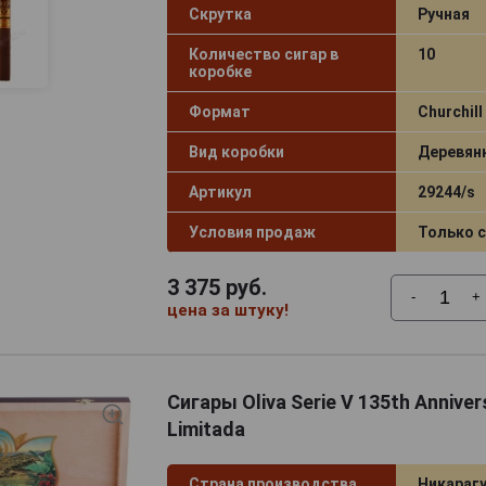
Скрутка
Ручная
Количество сигар в
10
коробке
Формат
Churchill
Вид коробки
Деревян
Артикул
29244/s
Условия продаж
Только 
3 375
руб.
-
+
цена за штуку!
Сигары Oliva Serie V 135th Anniver
Limitada
Страна производства
Никараг