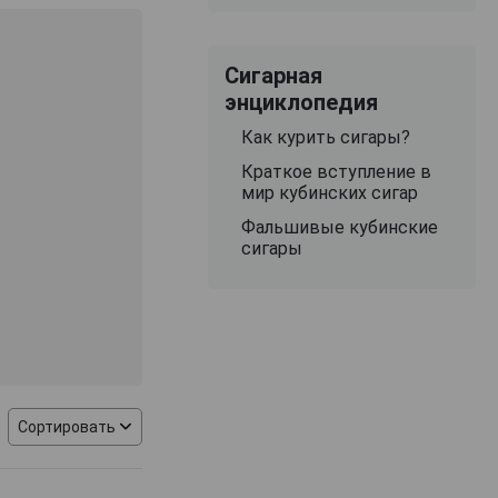
 образцы заняли
 марок.
Сигарная
м объемом около
энциклопедия
ду предприятие
 семьи Олива
Как курить сигары?
Флагманская
Краткое вступление в
сигарных
мир кубинских сигар
Никарагуа.
Фальшивые кубинские
премиальные
сигары
ных зерен,
й смеси и
р в деревянных
Сортировать