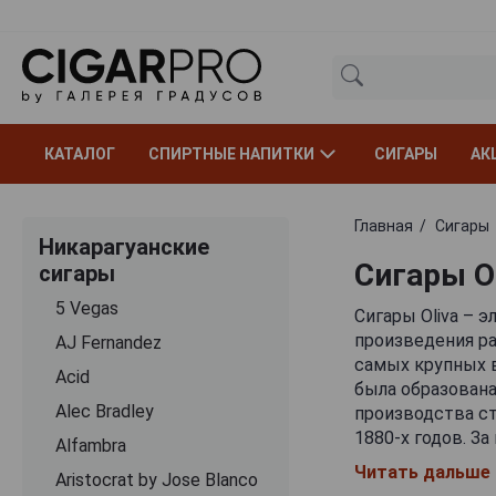
КАТАЛОГ
СПИРТНЫЕ НАПИТКИ
СИГАРЫ
АК
Главная
Сигары
Никарагуанские
Сигары O
сигары
5 Vegas
Сигары Oliva – 
произведения ра
AJ Fernandez
самых крупных в
Acid
была образована
Alec Bradley
производства ст
1880-х годов. З
Alfambra
Пласенсии – кул
Читать дальше
Aristocrat by Jose Blanco
предпринимателю