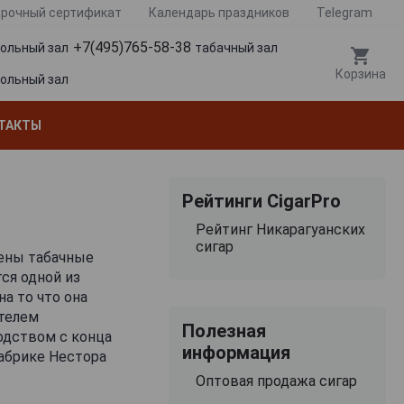
рочный сертификат
Календарь праздников
Telegram
+7(495)765-58-38
гольный зал
табачный зал
Корзина
гольный зал
ТАКТЫ
Рейтинги CigarPro
Рейтинг Никарагуанских
сигар
жены табачные
ся одной из
а то что она
ателем
Полезная
одством с конца
информация
фабрике Нестора
ло
Оптовая продажа сигар
ава к сигарам