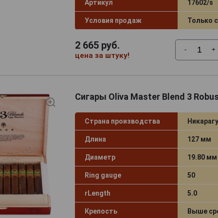
Артикул
17602/s
Условия продаж
Только 
2 665
руб.
-
+
цена за штуку!
Сигары Oliva Master Blend 3 Robu
Страна производства
Никараг
Длина
127 мм
Диаметр
19.80 мм
Ring gauge
50
rLength
5.0
Крепость
Выше ср