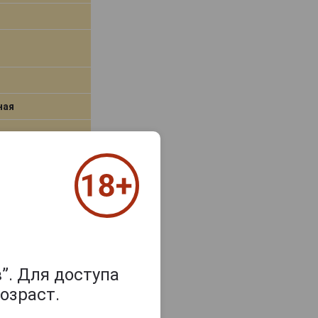
ная
самовывоз
В заявку
edo
”. Для доступа
озраст.
уа