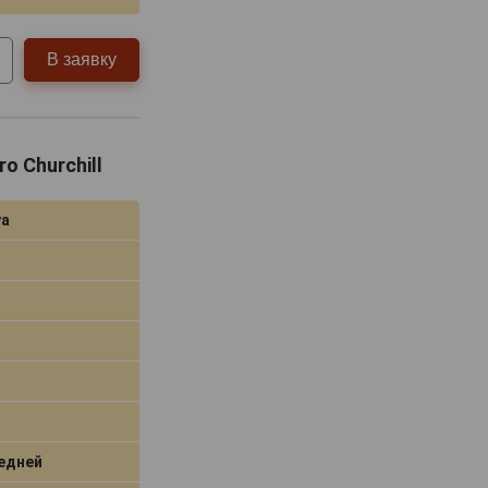
В заявку
o Churchill
уа
едней