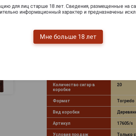
ию для лиц старше 18 лет. Сведения, размещенные на са
Рейтинг
91
чительно информационный характер и предназначены искл
Длина
152 мм
Диаметр
20.60 мм
Мне больше 18 лет
Ring gauge
52
rLength
6.0
Крепость
Выше ср
Скрутка
Ручная
Количество сигар в
20
коробке
Формат
Torpedo
Вид коробки
Деревян
Артикул
17605/s
Условия продаж
Только 