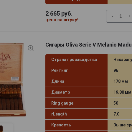
2 665
руб.
-
+
цена за штуку!
Сигары Oliva Serie V Melanio Madur
Страна производства
Никараг
Рейтинг
96
Длина
178 мм
Диаметр
19.80 мм
Ring gauge
50
rLength
7.0
Крепость
Выше ср