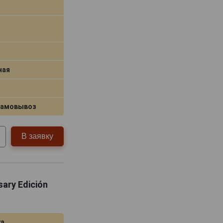
ная
самовывоз
В заявку
sary Edición
уа