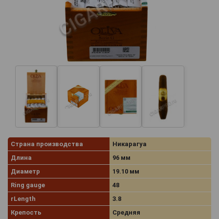
Страна производства
Никарагуа
Длина
96 мм
Диаметр
19.10 мм
Ring gauge
48
rLength
3.8
Крепость
Средняя