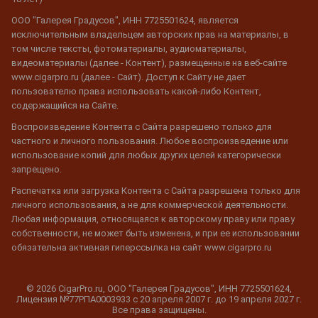
ООО "Галерея Градусов", ИНН 7725501624, является
исключительным владельцем авторских прав на материалы, в
том числе тексты, фотоматериалы, аудиоматериалы,
видеоматериалы (далее - Контент), размещенные на веб-сайте
www.cigarpro.ru (далее - Сайт). Доступ к Сайту не дает
пользователю права использовать какой-либо Контент,
содержащийся на Сайте.
Воспроизведение Контента с Сайта разрешено только для
частного и личного пользования. Любое воспроизведение или
использование копий для любых других целей категорически
запрещено.
Распечатка или загрузка Контента с Сайта разрешена только для
личного использования, а не для коммерческой деятельности.
Любая информация, относящаяся к авторскому праву или праву
собственности, не может быть изменена, и при ее использовании
обязательна активная гиперссылка на сайт www.cigarpro.ru
© 2026 CigarPro.ru, ООО "Галерея Градусов", ИНН 7725501624,
Лицензия №77РПА0003933 c 20 апреля 2007 г. до 19 апреля 2027 г.
Все права защищены.