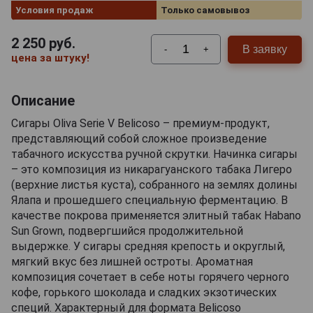
Условия продаж
Только самовывоз
2 250
руб.
В заявку
-
+
цена за штуку!
Описание
Сигары Oliva Serie V Belicoso – премиум-продукт,
представляющий собой сложное произведение
табачного искусства ручной скрутки. Начинка сигары
– это композиция из никарагуанского табака Лигеро
(верхние листья куста), собранного на землях долины
Ялапа и прошедшего специальную ферментацию. В
качестве покрова применяется элитный табак Habano
Sun Grown, подвергшийся продолжительной
выдержке. У сигары средняя крепость и округлый,
мягкий вкус без лишней остроты. Ароматная
композиция сочетает в себе ноты горячего черного
кофе, горького шоколада и сладких экзотических
специй. Характерный для формата Belicoso