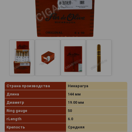
Страна производства
Никарагуа
Длина
144 мм
Диаметр
19.00 мм
Ring gauge
50
rLength
6.0
Крепость
Средняя