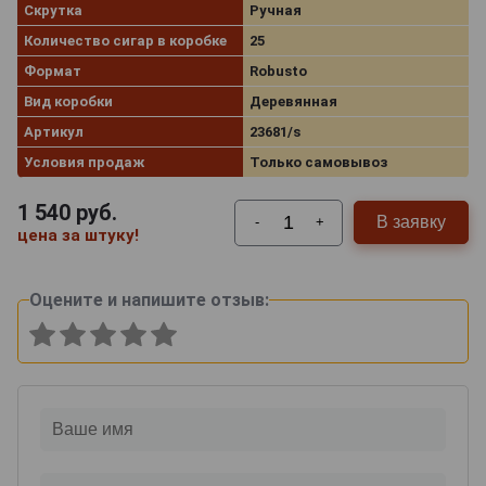
Скрутка
Ручная
Количество сигар в коробке
25
Формат
Robusto
Вид коробки
Деревянная
Артикул
23681/s
Условия продаж
Только самовывоз
1 540
руб.
В заявку
-
+
цена за штуку!
Оцените и напишите отзыв: