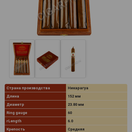
Страна производства
Никарагуа
Длина
152 мм
Диаметр
23.80 мм
Ring gauge
60
rLength
6.0
Крепость
Средняя