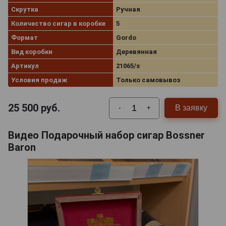
Скрутка
Ручная
Количество сигар в коробке
5
Формат
Gordo
Вид коробки
Деревянная
Артикул
21065/s
Условия продаж
Только самовывоз
25 500
руб.
В заявку
-
+
Видео Подарочный набор сигар Bossner
Baron