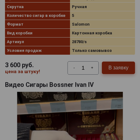
Скрутка
Ручная
Количество сигар в коробке
5
Формат
Salomon
Вид коробки
Картонная коробка
Артикул
28780/s
Условия продаж
Только самовывоз
3 600
руб.
В заявку
-
+
цена за штуку!
Видео Сигары Bossner Ivan IV