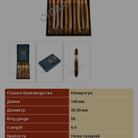
Страна производства
Никарагуа
Длина
168 мм
Диаметр
23.00 мм
Ring gauge
58
rLength
6.6
Крепость
Ниже средней