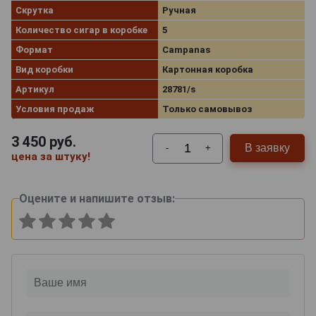
Скрутка
Ручная
Количество сигар в коробке
5
Формат
Campanas
Вид коробки
Картонная коробка
Артикул
28781/s
Условия продаж
Только самовывоз
3 450
руб.
В заявку
-
+
цена за штуку!
Оцените и напишите отзыв: