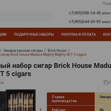
Пода
+7(495)998-54-45
алко
+7(495)644-59-95
алко
ЦИИ
ПОДАРОЧНЫЕ НАБОРЫ
ПОКУПКА И ОПЛАТА
КОН
Никарагуанские сигары
Brick House
игар Brick House Maduro Mighty Mighty SET 5 cigars
ый набор сигар Brick House Madu
T 5 cigars
ыв
С
Страна
Никар
производства
Рейтинг
86