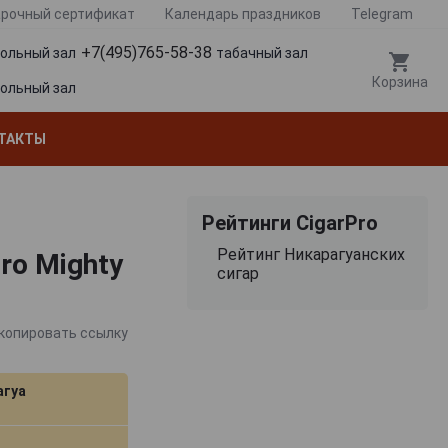
рочный сертификат
Календарь праздников
Telegram
+7(495)765-58-38
гольный зал
табачный зал
Корзина
гольный зал
ТАКТЫ
Рейтинги CigarPro
Рейтинг Никарагуанских
ro Mighty
сигар
копировать ссылку
агуа