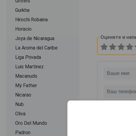
Griffin's
Gurkha
Hirochi Robaina
Horacio
Оцените и нап
Joya de Nicaragua
La Aroma del Caribe
Liga Privada
Luis Martinez
Macanudo
My Father
Nicarao
Nub
Oliva
Oro Del Mundo
Padron