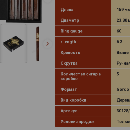
Длина
159 м
Диаметр
23.80
Ring gauge
60
rLength
6.3
Крепость
Выше 
Скрутка
Ручна
Количество сигар в
5
коробке
Формат
Gordo
Вид коробки
Дерев
Артикул
30128/
Условия продаж
Тольк