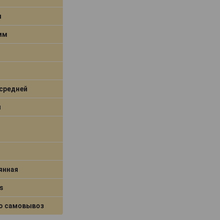
м
 мм
средней
я
янная
s
о самовывоз