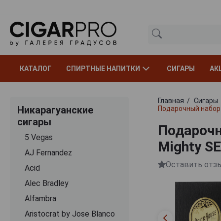
КАТАЛОГ
СПИРТНЫЕ НАПИТКИ
СИГАРЫ
АК
Главная
Сигары
Никарагуанские
Подарочный набор с
сигары
Подарочн
5 Vegas
Mighty SE
AJ Fernandez
Оставить отз
Acid
Alec Bradley
Alfambra
Aristocrat by Jose Blanco