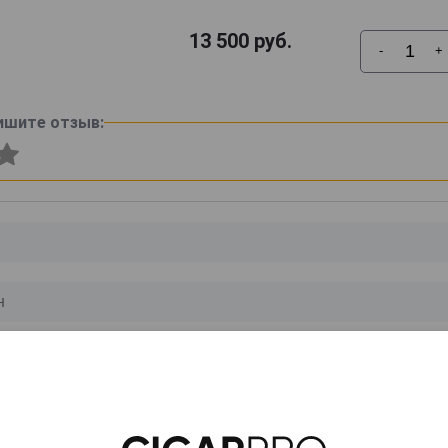
13 500
руб.
-
+
ишите отзыв:
0
и