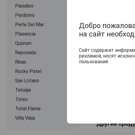
Paradiso
Perdomo
Добро пожаловат
Perla Del Mar
на сайт необхо
Plasencia
Quorum
Сайт содержит информац
Reposado
рекламой, носят исклю
пользования.
Rinas
Rocky Patel
San Lotano
Tatuaje
Toreo
Total Flame
Villa Vieja
Другие прод