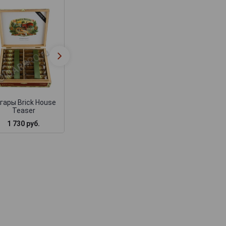
Сигары Brick Ho
Сигары Brick House
Mighty Mighty Dou
Toro
Connecticut
гары Brick House
Teaser
1 730 руб.
1 800 руб.
2 250 руб.