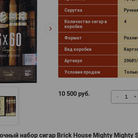
Скрутка
Ручна
Количество сигар в
4
коробке
Формат
Разли
Вид коробки
Карто
Артикул
29681/
Условия продаж
Тольк
10 500
руб.
-
+
чный набор сигар Brick House Mighty Mighty 