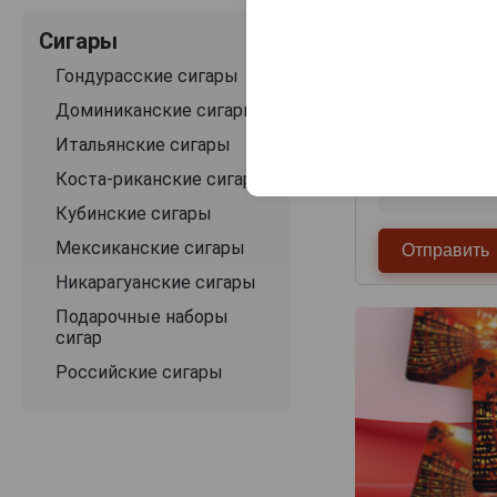
Сигары
Гондурасские сигары
Доминиканские сигары
Итальянские сигары
Коста-риканские сигары
Кубинские сигары
Мексиканские сигары
Никарагуанские сигары
Подарочные наборы
сигар
Российские сигары