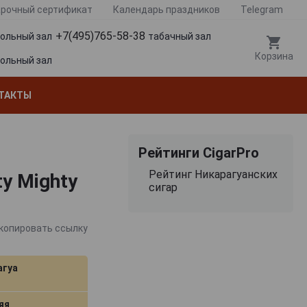
рочный сертификат
Календарь праздников
Telegram
+7(495)765-58-38
гольный зал
табачный зал
Корзина
гольный зал
ТАКТЫ
Рейтинги CigarPro
Рейтинг Никарагуанских
y Mighty
сигар
копировать ссылку
агуа
яя