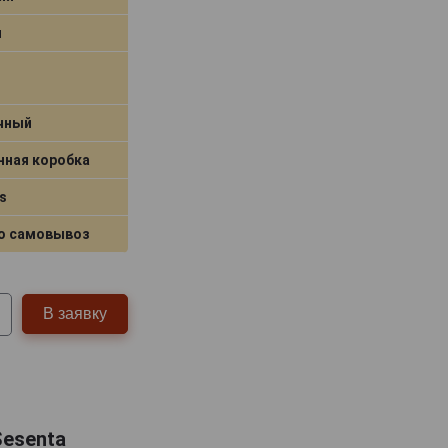
я
чный
нная коробка
s
о самовывоз
В заявку
Sesenta