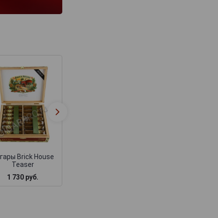
Сигары Brick Ho
Сигары Brick House
Mighty Mighty Dou
Toro
Connecticut
гары Brick House
Teaser
1 730 руб.
1 800 руб.
2 250 руб.