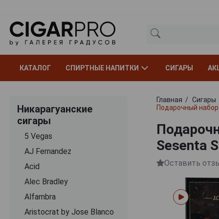
КАТАЛОГ
СПИРТНЫЕ НАПИТКИ
СИГАРЫ
АК
Главная
Сигары
Никарагуанские
Подарочный набор 
сигары
Подарочн
5 Vegas
Sesenta 
AJ Fernandez
Оставить отз
Acid
Alec Bradley
Alfambra
Aristocrat by Jose Blanco