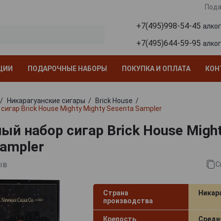
Пода
+7(495)998-54-45
алко
+7(495)644-59-95
алко
ЦИИ
ПОДАРОЧНЫЕ НАБОРЫ
ПОКУПКА И ОПЛАТА
КОН
Никарагуанские сигары
Brick House
сигар Brick House Mighty Mighty Sesenta Sampler
ый набор сигар Brick House Might
Sampler
ыв
С
Страна
Никар
производства
Крепость
Средн