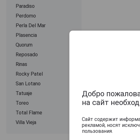
Paradiso
Perdomo
Perla Del Mar
Plasencia
Quorum
Reposado
Rinas
Rocky Patel
Оцените и нап
San Lotano
Добро пожаловат
Tatuaje
на сайт необхо
Toreo
Total Flame
Сайт содержит информац
Villa Vieja
рекламой, носят исклю
пользования.