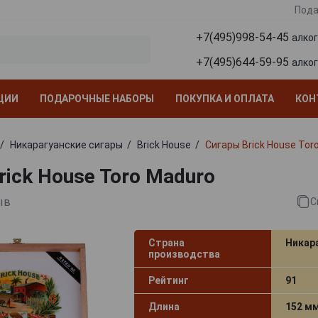
Пода
+7(495)998-54-45
алко
+7(495)644-59-95
алко
ЦИИ
ПОДАРОЧНЫЕ НАБОРЫ
ПОКУПКА И ОПЛАТА
КОН
Никарагуанские сигары
Brick House
Сигары Brick House Tor
rick House Toro Maduro
ыв
С
Страна
Никар
производства
Рейтинг
91
Длина
152 м