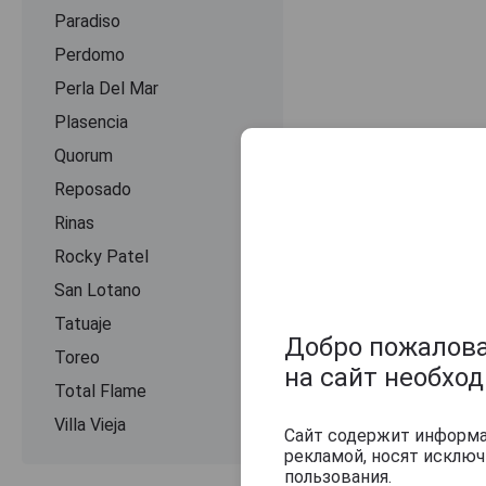
Paradiso
Perdomo
Perla Del Mar
Plasencia
Quorum
Reposado
Rinas
Rocky Patel
San Lotano
Оцените и нап
Tatuaje
Добро пожаловат
Toreo
на сайт необхо
Total Flame
Villa Vieja
Сайт содержит информац
рекламой, носят исклю
пользования.