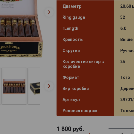
Диаметр
20.60
Ring gauge
52
rLength
6.0
Крепость
Выше 
Скрутка
Ручна
Количество сигар в
25
коробке
Формат
Toro
Вид коробки
Дерев
Артикул
29701/
Условия продаж
Тольк
1 800
руб.