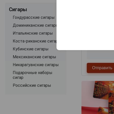
Сигары
Гондурасские сигары
Доминиканские сигары
Итальянские сигары
Коста-риканские сигары
Кубинские сигары
Мексиканские сигары
Никарагуанские сигары
Подарочные наборы
сигар
Российские сигары