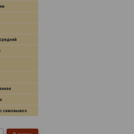
 мм
средней
я
янная
s
о самовывоз