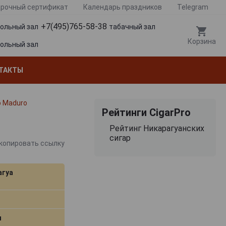
рочный сертификат
Календарь праздников
Telegram
+7(495)765-58-38
гольный зал
табачный зал
Корзина
гольный зал
ТАКТЫ
o Maduro
Рейтинги CigarPro
Рейтинг Никарагуанских
сигар
копировать ссылку
агуа
м