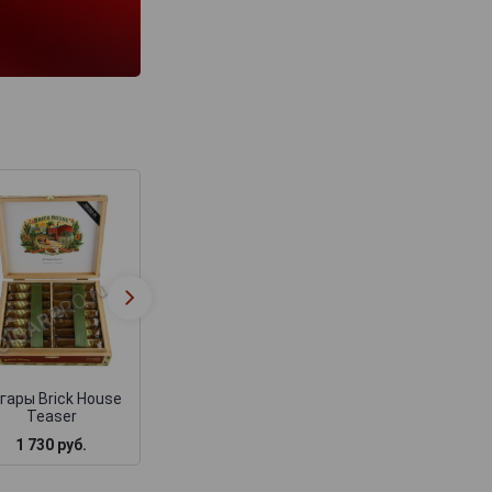
Сигары Brick Ho
Сигары Brick House
Mighty Mighty Dou
Toro
Connecticut
гары Brick House
Teaser
1 730 руб.
1 800 руб.
2 250 руб.