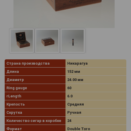
Страна производства
Никарагуа
Длина
152 мм
Диаметр
24.00 мм
Ring gauge
60
rLength
6.0
Крепость
Средняя
Скрутка
Ручная
Количество сигар в коробке
24
Формат
Double Toro