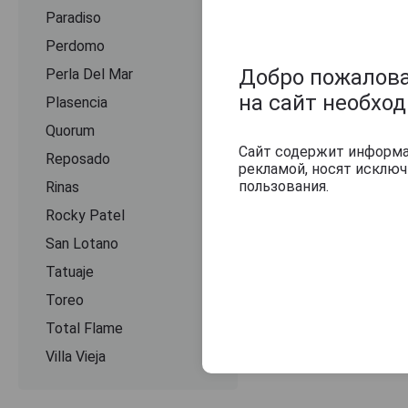
Paradiso
Perdomo
Добро пожаловат
Perla Del Mar
на сайт необхо
Plasencia
Quorum
Сайт содержит информац
Reposado
рекламой, носят исклю
пользования.
Rinas
Rocky Patel
San Lotano
Tatuaje
Toreo
Total Flame
Villa Vieja