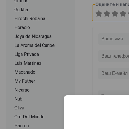
Griffin's
Оцените и нап
Gurkha
Hirochi Robaina
Horacio
Joya de Nicaragua
La Aroma del Caribe
Liga Privada
Luis Martinez
Macanudo
My Father
Nicarao
Nub
Oliva
Oro Del Mundo
Padron