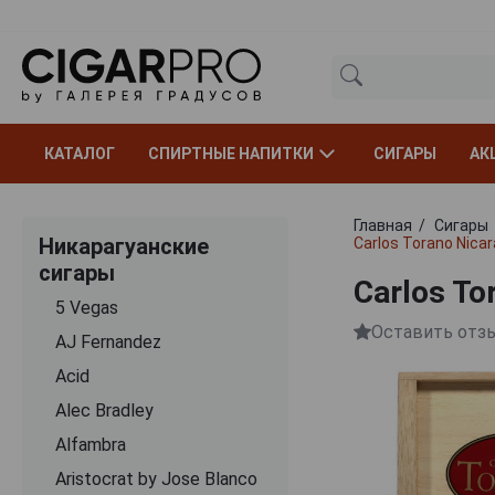
КАТАЛОГ
СПИРТНЫЕ НАПИТКИ
СИГАРЫ
АК
Главная
Сигары
Никарагуанские
Carlos Torano Nica
сигары
Carlos To
5 Vegas
Оставить отз
AJ Fernandez
Acid
Alec Bradley
Alfambra
Aristocrat by Jose Blanco