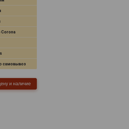
я
я
e Corona
s
о самовывоз
цену и наличие