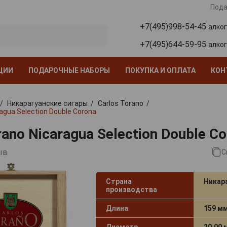
Пода
+7(495)998-54-45
алко
+7(495)644-59-95
алко
ЦИИ
ПОДАРОЧНЫЕ НАБОРЫ
ПОКУПКА И ОПЛАТА
КОН
Никарагуанские сигары
Carlos Torano
ragua Selection Double Corona
rano Nicaragua Selection Double C
ыв
С
Страна
Никар
производства
Длина
159 м
Диаметр
20.00