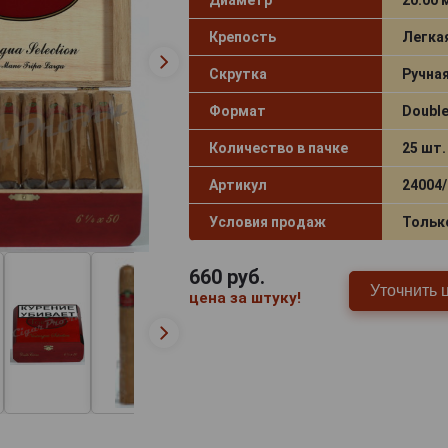
Крепость
Легка
Скрутка
Ручна
Формат
Doubl
Количество в пачке
25 шт.
Артикул
24004/
Условия продаж
Тольк
660
руб.
Уточнить 
цена за штуку!