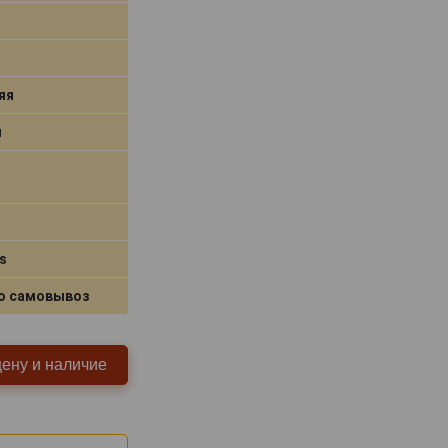
яя
я
s
о самовывоз
цену и наличие