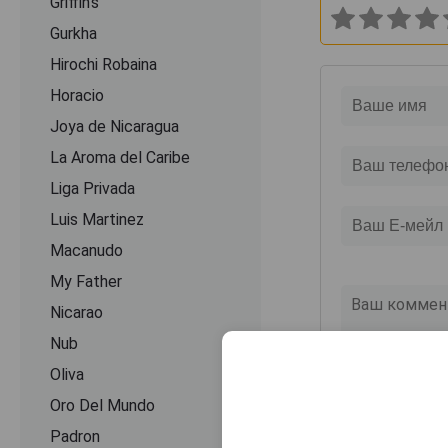
Griffin's
Gurkha
Hirochi Robaina
Horacio
Joya de Nicaragua
La Aroma del Caribe
Liga Privada
Luis Martinez
Macanudo
My Father
Nicarao
Nub
Oliva
Oro Del Mundo
Padron