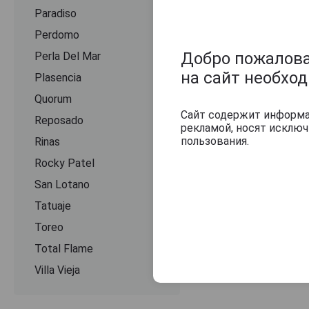
Paradiso
Perdomo
Добро пожаловат
Perla Del Mar
на сайт необхо
Plasencia
Quorum
Сайт содержит информац
Reposado
рекламой, носят исклю
пользования.
Rinas
Rocky Patel
San Lotano
Tatuaje
Toreo
Total Flame
Villa Vieja