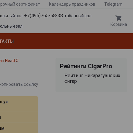
рочный сертификат
Календарь праздников
Telegram
+7(495)765-58-38
гольный зал
табачный зал
Корзина
гольный зал
ТАКТЫ
an Head C
Рейтинги CigarPro
Рейтинг Никарагуанских
сигар
копировать ссылку
агуа
м
 мм