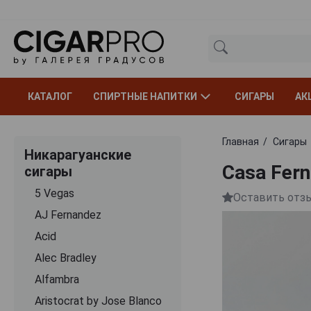
КАТАЛОГ
СПИРТНЫЕ НАПИТКИ
СИГАРЫ
АК
Главная
Сигары
Никарагуанские
Casa Fern
сигары
5 Vegas
Оставить отз
AJ Fernandez
Acid
Alec Bradley
Alfambra
Aristocrat by Jose Blanco