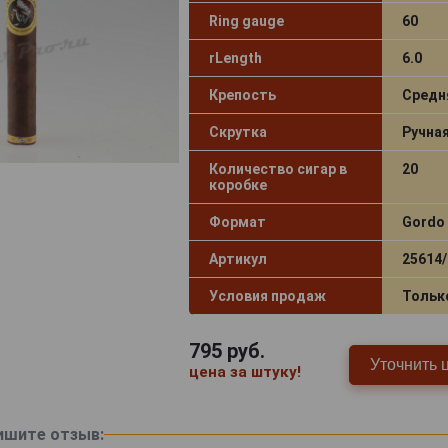
Ring gauge
60
rLength
6.0
Крепость
Средн
Скрутка
Ручна
Количество сигар в
20
коробке
Формат
Gordo
Артикул
25614/
Условия продаж
Тольк
795
руб.
Уточнить 
цена за штуку!
ишите отзыв: