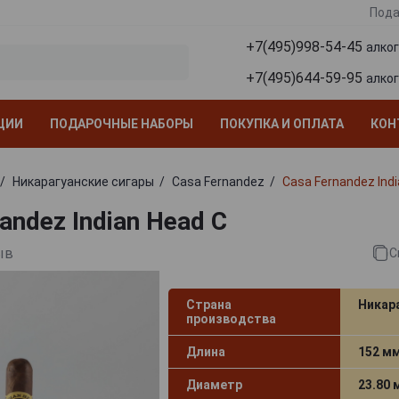
Пода
+7(495)998-54-45
алко
+7(495)644-59-95
алко
ЦИИ
ПОДАРОЧНЫЕ НАБОРЫ
ПОКУПКА И ОПЛАТА
КОН
Никарагуанские сигары
Casa Fernandez
Casa Fernandez Indi
andez Indian Head C
ыв
С
Страна
Никар
производства
Длина
152 м
Диаметр
23.80