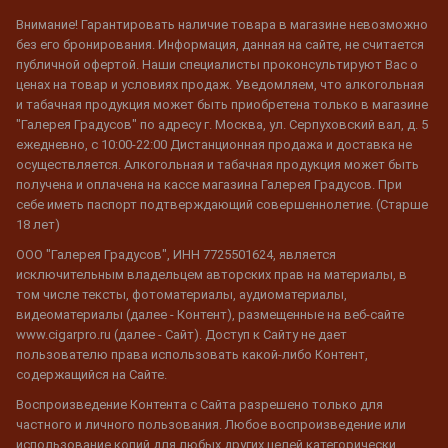
Внимание! Гарантировать наличие товара в магазине невозможно
без его бронирования. Информация, данная на сайте, не считается
публичной офертой. Наши специалисты проконсультируют Вас о
ценах на товар и условиях продаж. Уведомляем, что алкогольная
и табачная продукция может быть приобретена только в магазине
"Галерея Градусов" по адресу г. Москва, ул. Серпуховский вал, д. 5
ежедневно, с 10:00-22:00 Дистанционная продажа и доставка не
осуществляется. Алкогольная и табачная продукция может быть
получена и оплачена на кассе магазина Галерея Градусов. При
себе иметь паспорт подтверждающий совершеннолетие. (Старше
18 лет)
ООО "Галерея Градусов", ИНН 7725501624, является
исключительным владельцем авторских прав на материалы, в
том числе тексты, фотоматериалы, аудиоматериалы,
видеоматериалы (далее - Контент), размещенные на веб-сайте
www.cigarpro.ru (далее - Сайт). Доступ к Сайту не дает
пользователю права использовать какой-либо Контент,
содержащийся на Сайте.
Воспроизведение Контента с Сайта разрешено только для
частного и личного пользования. Любое воспроизведение или
использование копий для любых других целей категорически