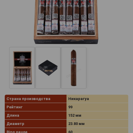
Страна производства
Никарагуа
Рейтинг
99
Длина
152 мм
Диаметр
23.80 мм
Ring gauge
60