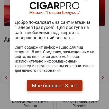
Магазин "Галерея Градусов"
Добро пожаловать на сайт магазина
“Галерея Градусов”. Для доступа на
сайт необходимо подтвердить
совершеннолетний возраст.
Другие продукты бренда DON DUARTE
Сайт содержит информацию для лиц
старше 18 лет. Сведения, размещенные на
сайте, не являются рекламой, носят
исключительно информационный
характер и предназначены исключительно
для личного пользования.
Мне больше 18 лет
Сигары Don Duarte
Сигары Don Duarte
Reserva Privada Fuerte
Reserva Privada Fuerte
Robusto
Piramide