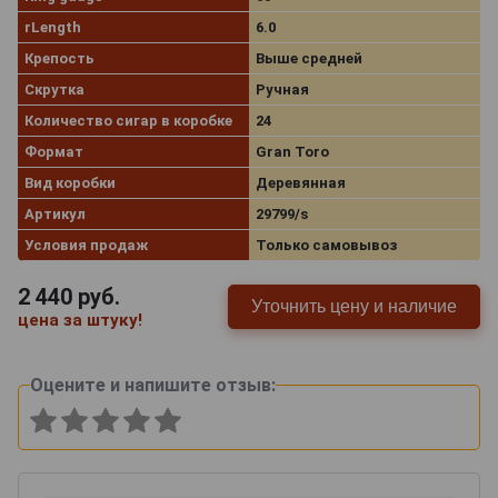
rLength
6.0
Крепость
Выше средней
Скрутка
Ручная
Количество сигар в коробке
24
Формат
Gran Toro
Вид коробки
Деревянная
Артикул
29799/s
Условия продаж
Только самовывоз
2 440
руб.
Уточнить цену и наличие
цена за штуку!
Оцените и напишите отзыв: