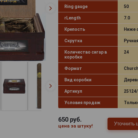
Ring gauge
50
rLength
7.0
Крепость
Ниже 
Скрутка
Ручна
Количество сигар в
24
коробке
Формат
Church
Вид коробки
Дерев
Артикул
25124/
Условия продаж
Тольк
650
руб.
Уточнить 
цена за штуку!