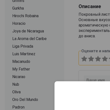
Griffin's
Описание
Gurkha
Покровный лист 
Hirochi Robaina
Основные вкусов
Horacio
ароматическую с
эксперименталь
Joya de Nicaragua
до аниса.
La Aroma del Caribe
Liga Privada
Оцените и нап
Luis Martinez
Macanudo
My Father
Nicarao
Nub
Oliva
Oro Del Mundo
Padron