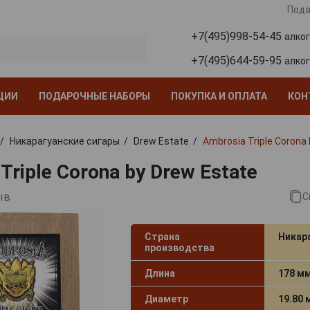
Пода
+7(495)998-54-45
алко
+7(495)644-59-95
алко
ЦИИ
ПОДАРОЧНЫЕ НАБОРЫ
ПОКУПКА И ОПЛАТА
КОН
Никарагуанские сигары
Drew Estate
Ambrosia Triple Corona
Triple Corona by Drew Estate
ыв
С
Страна
Никар
производства
Длина
178 м
Диаметр
19.80