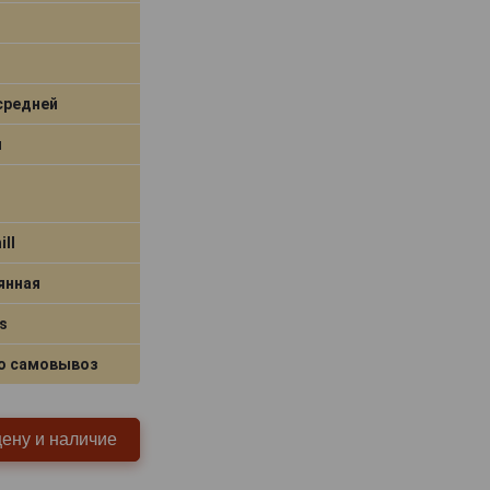
средней
я
ill
янная
s
о самовывоз
цену и наличие