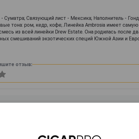
- Суматра; Связующий лист - Мексика; Наполнитель - Гонду
ые тона: ром, кедр, кофе; Линейка Ambrosia имеет саму
месь из всей линейки Drew Estate. Она родилась после дв
ных смешиваний экзотических специй Южной Азии и Евр
ишите отзыв: