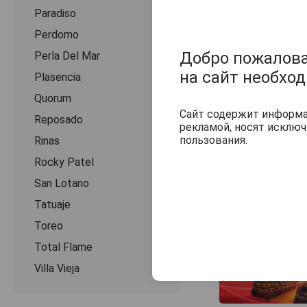
Paradiso
Perdomo
Добро пожаловат
Perla Del Mar
на сайт необхо
Plasencia
Quorum
Сайт содержит информац
Reposado
рекламой, носят исклю
пользования.
Rinas
Rocky Patel
San Lotano
Tatuaje
Toreo
Total Flame
Villa Vieja