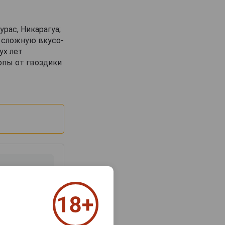
рас, Никарагуа;
ю сложную вкусо-
ух лет
опы от гвоздики