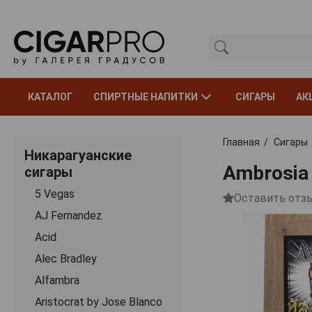
КАТАЛОГ
СПИРТНЫЕ НАПИТКИ
СИГАРЫ
АК
Главная
Сигары
Никарагуанские
Ambrosia 
сигары
5 Vegas
Оставить отз
AJ Fernandez
Acid
Alec Bradley
Alfambra
Aristocrat by Jose Blanco