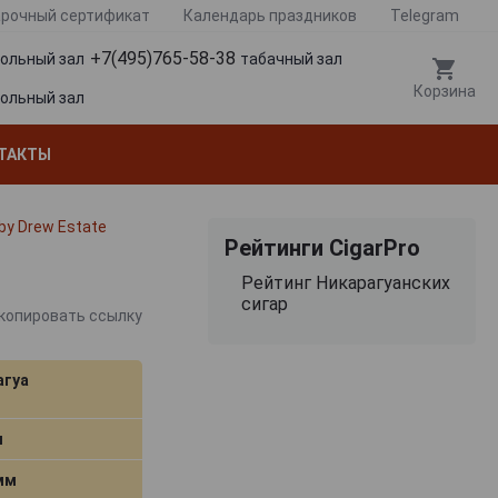
рочный сертификат
Календарь праздников
Telegram
+7(495)765-58-38
гольный зал
табачный зал
Корзина
гольный зал
ТАКТЫ
 by Drew Estate
Рейтинги CigarPro
Рейтинг Никарагуанских
сигар
копировать ссылку
агуа
м
 мм