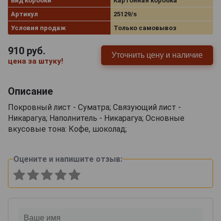
Вид коробки
Картонная коробка
Артикул
25129/s
Условия продаж
Только самовывоз
910
руб.
Уточнить цену и наличие
цена за штуку!
Описание
Покровный лист - Суматра; Связующий лист -
Никарагуа; Наполнитель - Никарагуа; Основные
вкусовые тона: Кофе, шоколад;
Оцените и напишите отзыв: