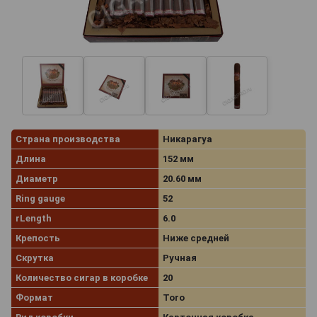
Страна производства
Никарагуа
Длина
152 мм
Диаметр
20.60 мм
Ring gauge
52
rLength
6.0
Крепость
Ниже средней
Скрутка
Ручная
Количество сигар в коробке
20
Формат
Toro