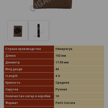
Страна производства
Никарагуа
Длина
102 мм
Диаметр
17.50 мм
Ring gauge
44
rLength
4.0
Крепость
Средняя
Скрутка
Ручная
Количество сигар в коробке
10
Формат
Petit Corona