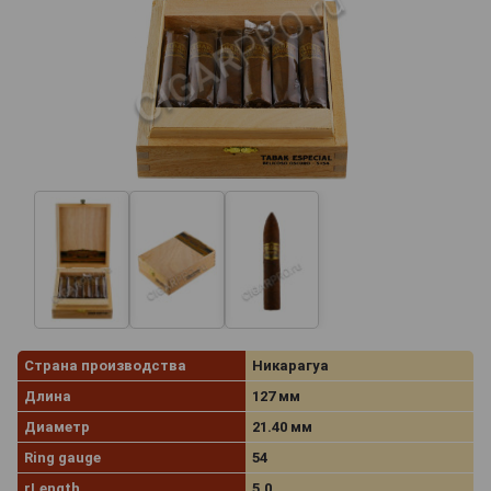
Страна производства
Никарагуа
Длина
127 мм
Диаметр
21.40 мм
Ring gauge
54
rLength
5.0