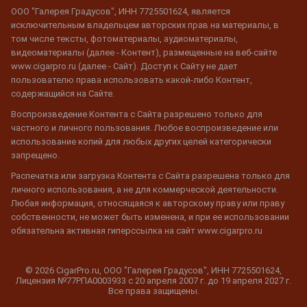
ООО "Галерея Градусов", ИНН 7725501624, является
исключительным владельцем авторских прав на материалы, в
том числе тексты, фотоматериалы, аудиоматериалы,
видеоматериалы (далее - Контент), размещенные на веб-сайте
www.cigarpro.ru (далее - Сайт). Доступ к Сайту не дает
пользователю права использовать какой-либо Контент,
содержащийся на Сайте.
Воспроизведение Контента с Сайта разрешено только для
частного и личного пользования. Любое воспроизведение или
использование копий для любых других целей категорически
запрещено.
Распечатка или загрузка Контента с Сайта разрешена только для
личного использования, а не для коммерческой деятельности.
Любая информация, относящаяся к авторскому праву или праву
собственности, не может быть изменена, и при ее использовании
обязательна активная гиперссылка на сайт www.cigarpro.ru
© 2026 CigarPro.ru, ООО "Галерея Градусов", ИНН 7725501624,
Лицензия №77РПА0003933 c 20 апреля 2007 г. до 19 апреля 2027 г.
Все права защищены.