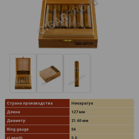
Страна производства
Никарагуа
Длина
127 мм
Диаметр
21.40 мм
Ring gauge
54
rLength
5.0