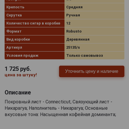
Крепость
Средняя
Скрутка
Ручная
Количество сигар в коробке
12
Формат
Robusto
Вид коробки
Деревянная
Артикул
25135/s
Условия продаж
Только самовывоз
1 725
руб.
Уточнить цену и наличие
цена за штуку!
Описание
Покровный лист - Connecticut; Связующий лист -
Никарагуа; Наполнитель - Никарагуа; Основные
вкусовые тона: Насыщенная кофейная доминанта;