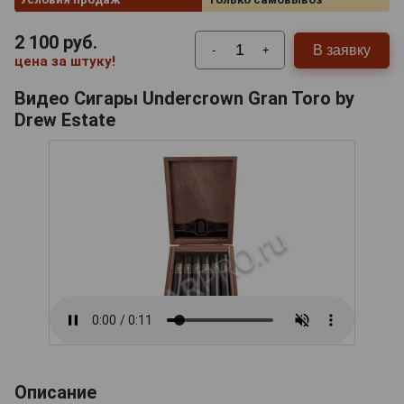
2 100
руб.
В заявку
-
+
цена за штуку!
Видео Сигары Undercrown Gran Toro by
Drew Estate
Описание