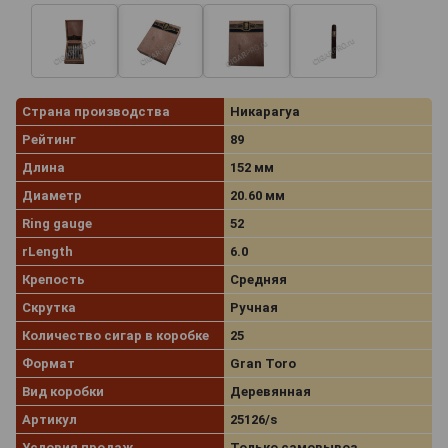
Страна производства
Никарагуа
Рейтинг
89
Длина
152 мм
Диаметр
20.60 мм
Ring gauge
52
rLength
6.0
Крепость
Средняя
Скрутка
Ручная
Количество сигар в коробке
25
Формат
Gran Toro
Вид коробки
Деревянная
Артикул
25126/s
Условия продаж
Только самовывоз