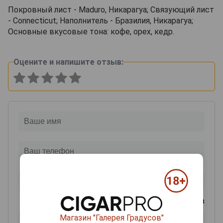
Покровный лист - Maduro, Никарагуа; Связующий лист
- Connecticut; Наполнитель - Бразилия, Никарагуа;
Основные вкусовые тона: кофе, орех, кедр.
Оцените и напишите отзыв:
0
из 2000 знаков
Магазин "Галерея Градусов"