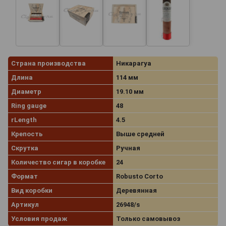
Страна производства
Никарагуа
Длина
114 мм
Диаметр
19.10 мм
Ring gauge
48
rLength
4.5
Крепость
Выше средней
Скрутка
Ручная
Количество сигар в коробке
24
Формат
Robusto Corto
Вид коробки
Деревянная
Артикул
26948/s
Условия продаж
Только самовывоз