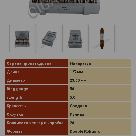
Страна производства
Никарагуа
Длина
127 мм
Диаметр
23.00 мм
Ring gauge
58
rLength
5.0
Крепость
Средняя
Скрутка
Ручная
Количество сигар в коробке
20
Формат
Double Robusto