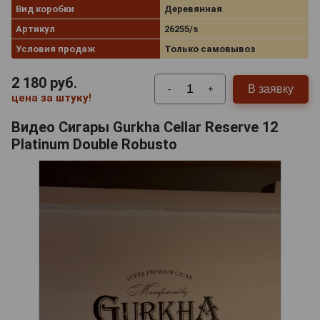
Вид коробки
Деревянная
Артикул
26255/s
Условия продаж
Только самовывоз
2 180
руб.
В заявку
-
+
цена за штуку!
Видео Сигары Gurkha Cellar Reserve 12
Platinum Double Robusto