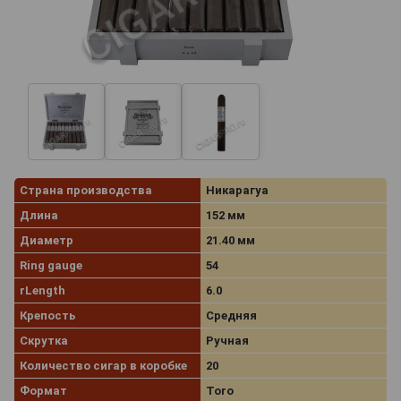
Страна производства
Никарагуа
Длина
152 мм
Диаметр
21.40 мм
Ring gauge
54
rLength
6.0
Крепость
Средняя
Скрутка
Ручная
Количество сигар в коробке
20
Формат
Toro