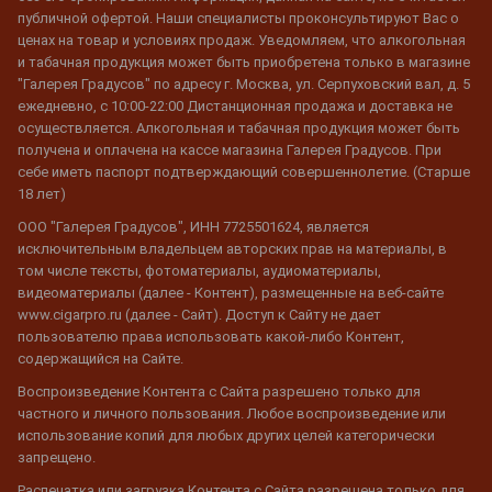
публичной офертой. Наши специалисты проконсультируют Вас о
ценах на товар и условиях продаж. Уведомляем, что алкогольная
и табачная продукция может быть приобретена только в магазине
"Галерея Градусов" по адресу г. Москва, ул. Серпуховский вал, д. 5
ежедневно, с 10:00-22:00 Дистанционная продажа и доставка не
осуществляется. Алкогольная и табачная продукция может быть
получена и оплачена на кассе магазина Галерея Градусов. При
себе иметь паспорт подтверждающий совершеннолетие. (Старше
18 лет)
ООО "Галерея Градусов", ИНН 7725501624, является
исключительным владельцем авторских прав на материалы, в
том числе тексты, фотоматериалы, аудиоматериалы,
видеоматериалы (далее - Контент), размещенные на веб-сайте
www.cigarpro.ru (далее - Сайт). Доступ к Сайту не дает
пользователю права использовать какой-либо Контент,
содержащийся на Сайте.
Воспроизведение Контента с Сайта разрешено только для
частного и личного пользования. Любое воспроизведение или
использование копий для любых других целей категорически
запрещено.
Распечатка или загрузка Контента с Сайта разрешена только для