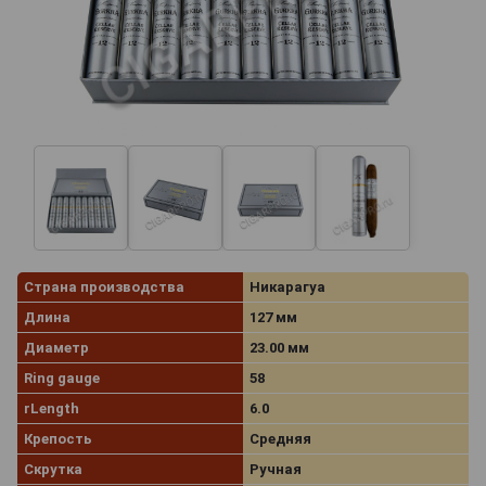
Страна производства
Никарагуа
Длина
127 мм
Диаметр
23.00 мм
Ring gauge
58
rLength
6.0
Крепость
Средняя
Скрутка
Ручная