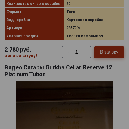
Количество сигар в коробке
20
Формат
Toro
Вид коробки
Картонная коробка
Артикул
28579/s
Условия продаж
Только самовывоз
2 780
руб.
В заявку
-
+
цена за штуку!
Видео Сигары Gurkha Cellar Reserve 12
Platinum Tubos