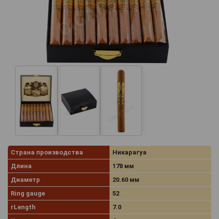
Страна производства
Никарагуа
Длина
178 мм
Диаметр
20.60 мм
Ring gauge
52
rLength
7.0