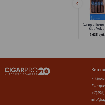
Сигары Horaci
Blue Velve
2 635 руб.
Конта
г. Моск
Ежеднев
+7(495)
info@cig