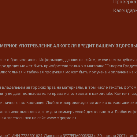
Проверка
Календар
МЕРНОЕ УПОТРЕБЛЕНИЕ АЛКОГОЛЯ ВРЕДИТ ВАШЕМУ ЗДОРОВЬ
 его бронирования. Информация, данная на сайте, не считается публич
родукция может быть приобретена только в магазине "Галерея Градусов"
Алкогольная и табачная продукция может быть получена и оплачена на к
 владельцем авторских прав на материалы, в том числе тексты, фотом
 Сайту не дает пользователю права использовать какой-либо Контент, с
 и личного пользования. Любое воспроизведение или использование ко
ичного использования, а не для коммерческой деятельности. Любая инф
ая гиперссылка на сайт www.cigarpro.ru
дусов", ИНН 7725501624, Лицензия №77РПА0003933 c 20 апреля 2007 г. до 