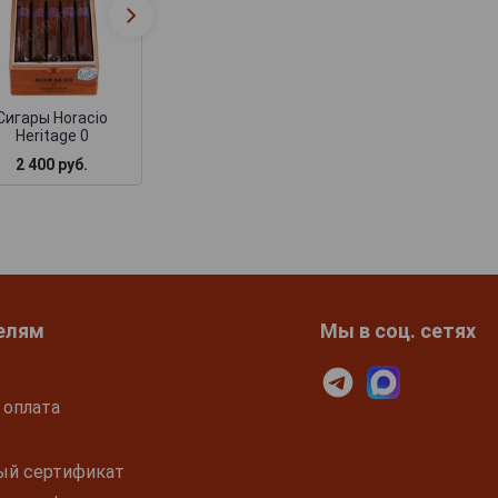
Сигары Horacio I
Сигары Horacio 
Classic
Classic
Сигары Horacio
Heritage 0
2 400 руб.
2 475 руб.
2 130 руб.
елям
Мы в соц. сетях
 оплата
ый сертификат