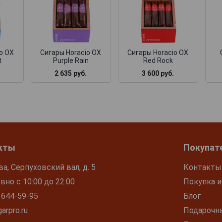
o OX
Сигары Horacio OX
Сигары Horacio OX
t
Purple Rain
Red Rock
2 635 руб.
3 600 руб.
кты
Покупат
ва, Серпуховский вал, д. 5
Контакты
но с 10:00 до 22:00
Покупка и
 644-59-95
Блог
arpro.ru
Подарочн