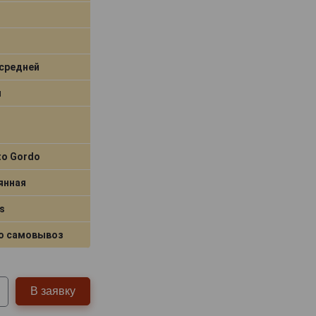
средней
я
to Gordo
янная
s
о самовывоз
В заявку