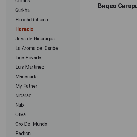
Griffin's
Видео Сигары
Gurkha
Hirochi Robaina
Horacio
Joya de Nicaragua
La Aroma del Caribe
Liga Privada
Luis Martinez
Macanudo
My Father
Nicarao
Nub
Oliva
Oro Del Mundo
Padron