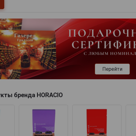
Перейти
укты бренда HORACIO