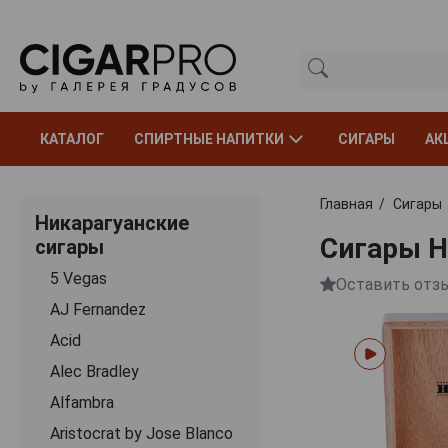
КАТАЛОГ
СПИРТНЫЕ НАПИТКИ
СИГАРЫ
АК
Главная
Сигары
Никарагуанские
Сигары Ho
сигары
5 Vegas
Оставить отз
AJ Fernandez
Acid
Alec Bradley
Alfambra
Aristocrat by Jose Blanco