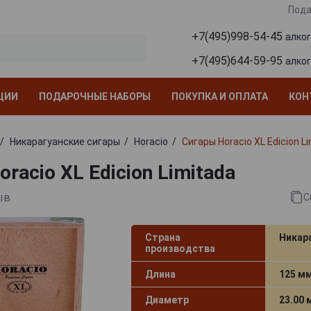
Пода
+7(495)998-54-45
алко
+7(495)644-59-95
алко
ЦИИ
ПОДАРОЧНЫЕ НАБОРЫ
ПОКУПКА И ОПЛАТА
КОН
Никарагуанские сигары
Horacio
Сигары Horacio XL Edicion L
racio XL Edicion Limitada
ыв
С
Страна
Никар
производства
Длина
125 м
Диаметр
23.00