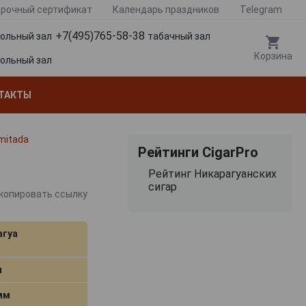
рочный сертификат
Календарь праздников
Telegram
+7(495)765-58-38
гольный зал
табачный зал
Корзина
гольный зал
ТАКТЫ
imitada
Рейтинги CigarPro
Рейтинг Никарагуанских
сигар
копировать ссылку
агуа
м
 мм