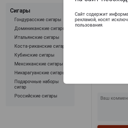
Оцените и нап
Сигары
Сайт содержит информац
рекламой, носят исклю
Гондурасские сигары
пользования.
Доминиканские сигары
Итальянские сигары
Коста-риканские сигары
Кубинские сигары
Мексиканские сигары
Никарагуанские сигары
Подарочные наборы
сигар
Российские сигары