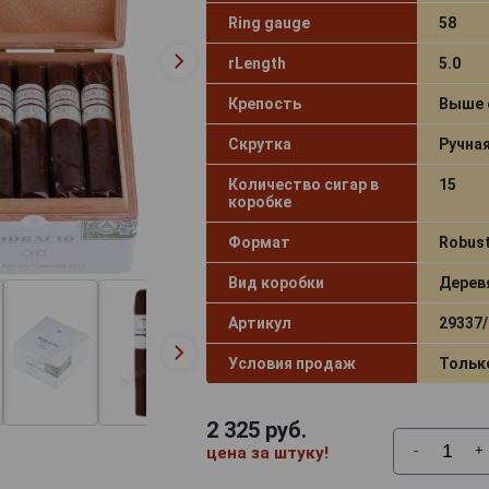
Ring gauge
58
rLength
5.0
Крепость
Выше 
Скрутка
Ручна
Количество сигар в
15
коробке
Формат
Robus
Вид коробки
Дерев
Артикул
29337/
Условия продаж
Тольк
2 325
руб.
-
+
цена за штуку!