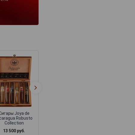
Сигары Joya de
Сигары Joya d
Nicaragua Obras
Nicaragua Anta
Maestras Seleccion
Dark Corojo Azar
Especial
Сигары Joya de
caragua Robusto
Collection
13 500 руб.
16 500 руб.
1 950 руб.