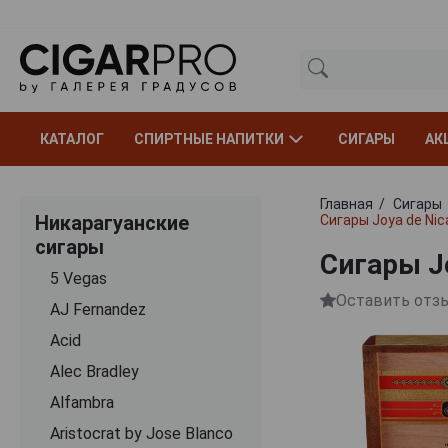
КАТАЛОГ
СПИРТНЫЕ НАПИТКИ
СИГАРЫ
АК
Главная
Сигары
Никарагуанские
Сигары Joya de Nic
сигары
Сигары Jo
5 Vegas
Оставить отз
AJ Fernandez
Acid
Alec Bradley
Alfambra
Aristocrat by Jose Blanco