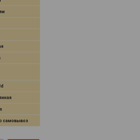
 мм
ая
я
ld
янная
s
о самовывоз