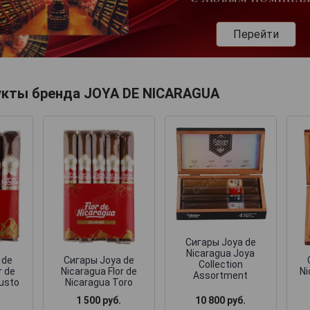
Перейти
укты бренда JOYA DE NICARAGUA
Сигары Joya de
Nicaragua Joya
 de
Сигары Joya de
Collection
r de
Nicaragua Flor de
Ni
Assortment
usto
Nicaragua Toro
1 500 руб.
10 800 руб.