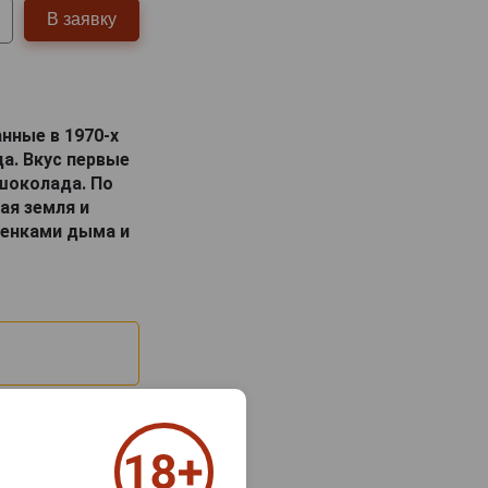
В заявку
анные в 1970-х
да. Вкус первые
шоколада. По
ая земля и
тенками дыма и