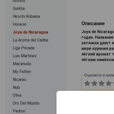
Griffin's
Gurkha
Hirochi Robaina
Описание
Horacio
Joya de Nicarag
Joya de Nicaragua
годах. Название
La Aroma del Caribe
затяжки дают я
Liga Privada
мере курения р
лёгкий аромат 
Luis Martinez
лёгким намёком
Macanudo
My Father
Оцените и нап
Nicarao
Nub
Oliva
Oro Del Mundo
Padron