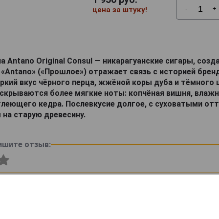
-
+
цена за штуку!
ua Antano Original Consul — никарагуанские сигары, созд
 «Antano» («Прошлое») отражает связь с историей брен
ркий вкус чёрного перца, жжёной коры дуба и тёмного 
аскрываются более мягкие ноты: копчёная вишня, влажн
тлеющего кедра. Послевкусие долгое, с суховатыми от
 на старую древесину.
ишите отзыв: