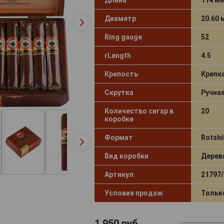
Диаметр
20.60
Ring gauge
52
rLength
4.5
Крепость
Крепк
Скрутка
Ручна
Количество сигар в
20
коробке
Формат
Rotshi
Вид коробки
Дерев
Артикул
21797/
Условия продаж
Тольк
1 950
руб.