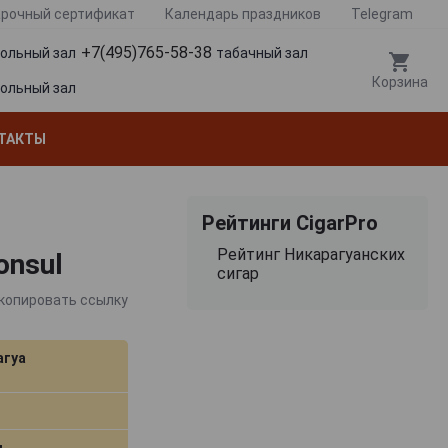
рочный сертификат
Календарь праздников
Telegram
+7(495)765-58-38
гольный зал
табачный зал
Корзина
гольный зал
ТАКТЫ
Рейтинги CigarPro
Рейтинг Никарагуанских
onsul
сигар
копировать ссылку
агуа
м