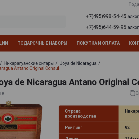
Пода
+7(495)998-54-45
алко
+7(495)644-59-95
алко
ЦИИ
ПОДАРОЧНЫЕ НАБОРЫ
ПОКУПКА И ОПЛАТА
КОН
Никарагуанские сигары
Joya de Nicaragua
aragua Antano Original Consul
ya de Nicaragua Antano Original C
ыв
С
Страна
Никар
производства
Рейтинг
92
Длина
114 м