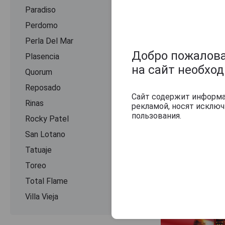
Paradiso
Perdomo
Perla Del Mar
Добро пожаловат
Plasencia
на сайт необхо
Quorum
Reposado
Сайт содержит информац
Rinas
рекламой, носят исклю
пользования.
Rocky Patel
San Lotano
Tatuaje
Toreo
Total Flame
Villa Vieja