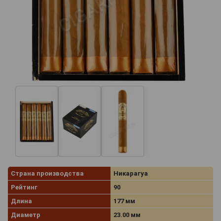
Страна производства
Никарагуа
Рейтинг
90
Длина
177 мм
Диаметр
23.00 мм