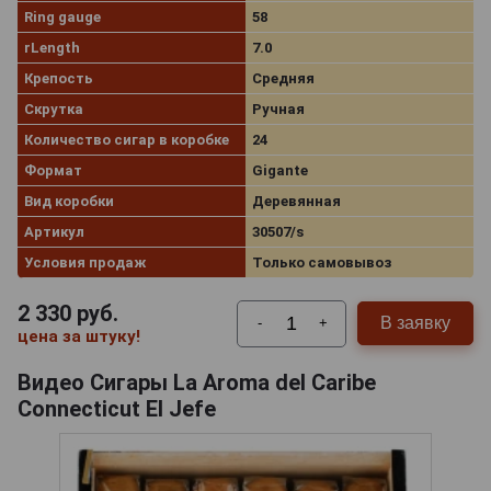
Ring gauge
58
rLength
7.0
Крепость
Средняя
Скрутка
Ручная
Количество сигар в коробке
24
Формат
Gigante
Вид коробки
Деревянная
Артикул
30507/s
Условия продаж
Только самовывоз
2 330
руб.
В заявку
-
+
цена за штуку!
Видео Сигары La Aroma del Caribe
Connecticut El Jefe