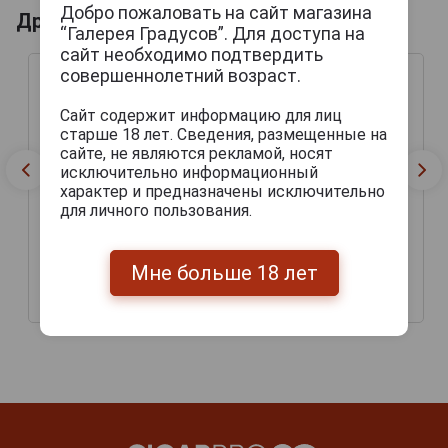
Добро пожаловать на сайт магазина
Другие продукты бренда LIGA PRIVADA
“Галерея Градусов”. Для доступа на
сайт необходимо подтвердить
совершеннолетний возраст.
Сайт содержит информацию для лиц
старше 18 лет. Сведения, размещенные на
сайте, не являются рекламой, носят
исключительно информационный
характер и предназначены исключительно
для личного пользования.
Liga Privada №9 Belicoso
Сигары Liga Privada №9
Мне больше 18 лет
Double Corona
1 660 руб.
3 300 руб.