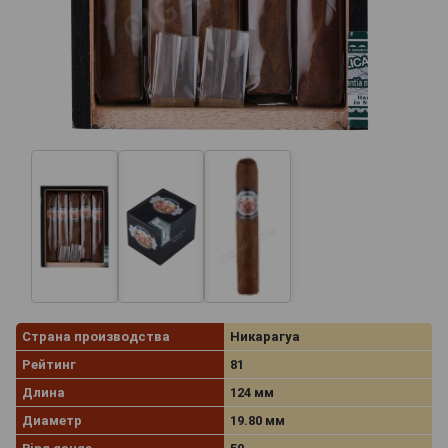
Страна производства
Никарагуа
Рейтинг
81
Длина
124 мм
Диаметр
19.80 мм