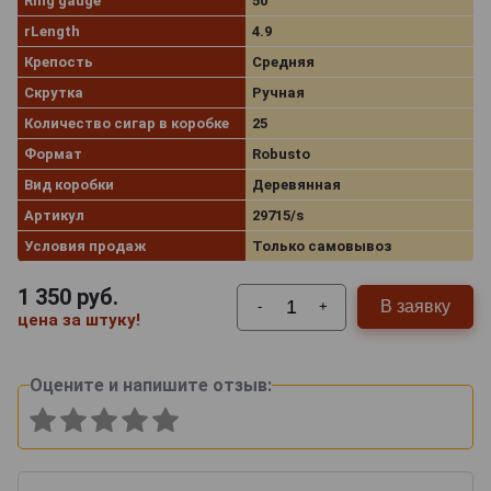
Ring gauge
50
rLength
4.9
Крепость
Средняя
Скрутка
Ручная
Количество сигар в коробке
25
Формат
Robusto
Вид коробки
Деревянная
Артикул
29715/s
Условия продаж
Только самовывоз
1 350
руб.
В заявку
-
+
цена за штуку!
Оцените и напишите отзыв: