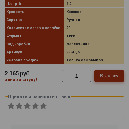
rLength
6.0
Крепость
Крепкая
Скрутка
Ручная
Количество сигар в коробке
20
Формат
Toro
Вид коробки
Деревянная
Артикул
29946/s
Условия продаж
Только самовывоз
2 165
руб.
В заявку
-
+
цена за штуку!
Оцените и напишите отзыв: