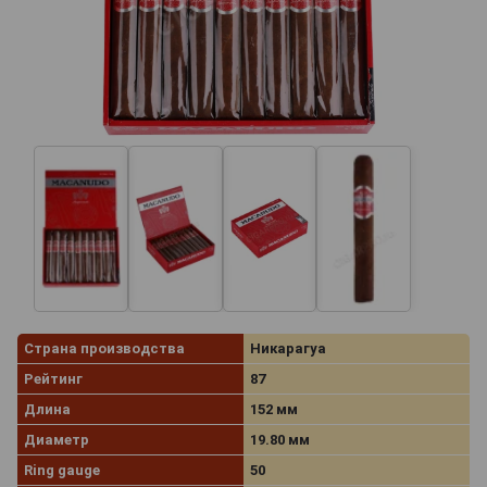
Страна производства
Никарагуа
Рейтинг
87
Длина
152 мм
Диаметр
19.80 мм
Ring gauge
50