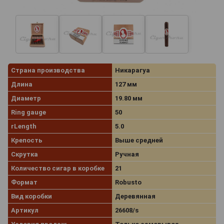
Страна производства
Никарагуа
Длина
127 мм
Диаметр
19.80 мм
Ring gauge
50
rLength
5.0
Крепость
Выше средней
Скрутка
Ручная
Количество сигар в коробке
21
Формат
Robusto
Вид коробки
Деревянная
Артикул
26608/s