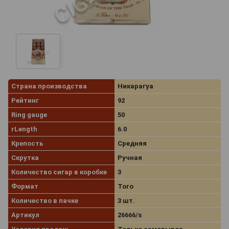
Страна производства
Никарагуа
Рейтинг
92
Ring gauge
50
rLength
6.0
Крепость
Средняя
Скрутка
Ручная
Количество сигар в коробке
3
Формат
Toro
Количество в пачке
3 шт.
Артикул
26666/s