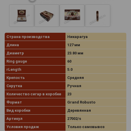
Страна производства
Никарагуа
Длина
127 мм
Диаметр
23.80 мм
Ring gauge
60
rLength
5.0
Крепость
Средняя
Скрутка
Ручная
Количество сигар в коробке
23
Формат
Grand Robusto
Вид коробки
Деревянная
Артикул
27002/s
Условия продаж
Только самовывоз