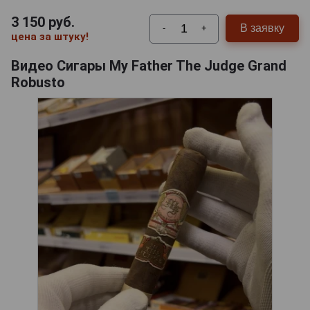
3 150
руб.
В заявку
-
+
цена за штуку!
Видео Сигары My Father The Judge Grand
Robusto