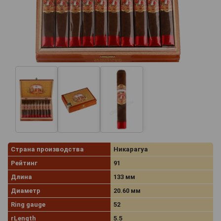
Страна производства
Никарагуа
Рейтинг
91
Длина
133 мм
Диаметр
20.60 мм
Ring gauge
52
rLength
5.5