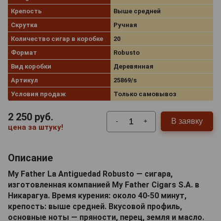
Крепость
Выше средней
Скрутка
Ручная
Количество сигар в коробке
20
Формат
Robusto
Вид коробки
Деревянная
Артикул
25869/s
Условия продаж
Только самовывоз
2 250
руб.
В заявку
-
+
цена за штуку!
Описание
My Father La Antiguedad Robusto — сигара,
изготовленная компанией My Father Cigars S.A. в
Никарагуа. Время курения: около 40-50 минут,
крепость: выше средней. Вкусовой профиль,
основные ноты — пряности, перец, земля и масло.