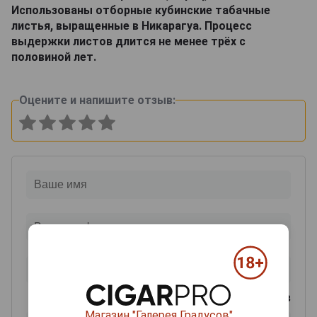
Использованы отборные кубинские табачные
листья, выращенные в Никарагуа. Процесс
выдержки листов длится не менее трёх с
половиной лет.
Оцените и напишите отзыв:
0
из 2000 знаков
Магазин "Галерея Градусов"