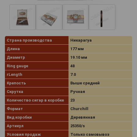
Страна производства
Никарагуа
Длина
177 мм
Диаметр
19.10 мм
Ring gauge
48
rLength
7.0
Крепость
Выше средней
Скрутка
Ручная
Количество сигар в коробке
23
Формат
Churchill
Вид коробки
Деревянная
Артикул
25350/s
Условия продаж
Только самовывоз