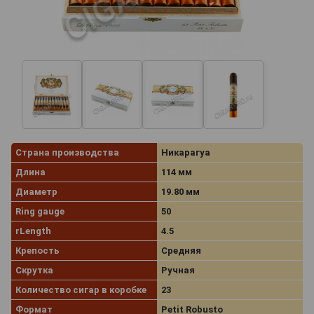
Страна производства
Никарагуа
Длина
114 мм
Диаметр
19.80 мм
Ring gauge
50
rLength
4.5
Крепость
Средняя
Скрутка
Ручная
Количество сигар в коробке
23
Формат
Petit Robusto