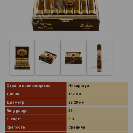
Страна производства
Никарагуа
Длина
152 мм
Диаметр
22.20 мм
Ring gauge
56
rLength
6.0
Крепость
Средняя