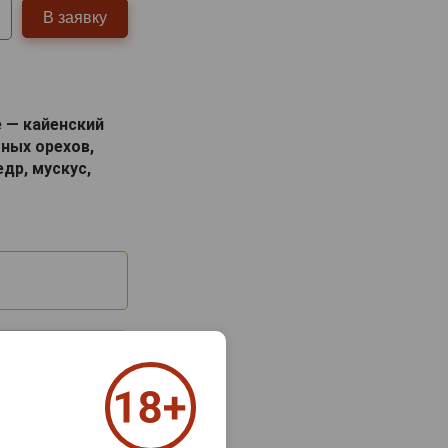
В заявку
е — кайенский
ных орехов,
др, мускус,