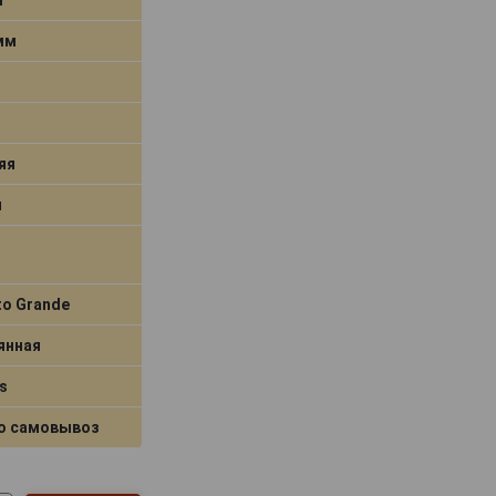
 мм
яя
я
to Grande
янная
s
о самовывоз