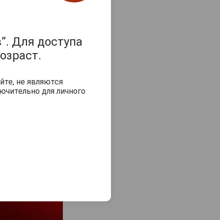
”. Для доступа
з 2000 знаков
озраст.
йте, не являются
ючительно для личного