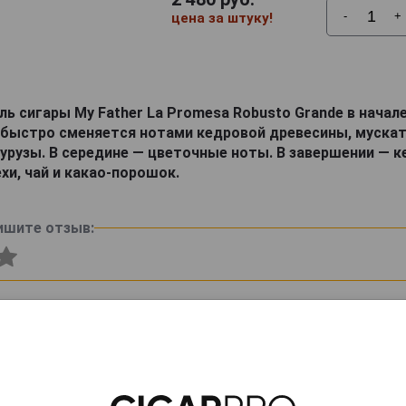
-
+
цена за штуку!
ь сигары My Father La Promesa Robusto Grande в начал
 быстро сменяется нотами кедровой древесины, мускат
курузы. В середине — цветочные ноты. В завершении — ке
ехи, чай и какао-порошок.
ишите отзыв: