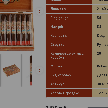
Диаметр
21.40
Ring gauge
54
rLength
5.5
Крепость
Средн
Скрутка
Ручна
Количество сигар в
20
коробке
Формат
Robus
Вид коробки
Дерев
Артикул
30073/
Условия продаж
Тольк
2 480
руб.