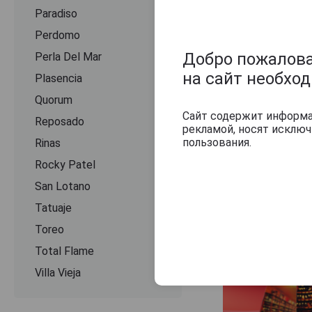
Paradiso
Perdomo
Добро пожаловат
Perla Del Mar
на сайт необхо
Plasencia
Quorum
Сайт содержит информац
Reposado
рекламой, носят исклю
пользования.
Rinas
Rocky Patel
San Lotano
Tatuaje
Toreo
Total Flame
Villa Vieja