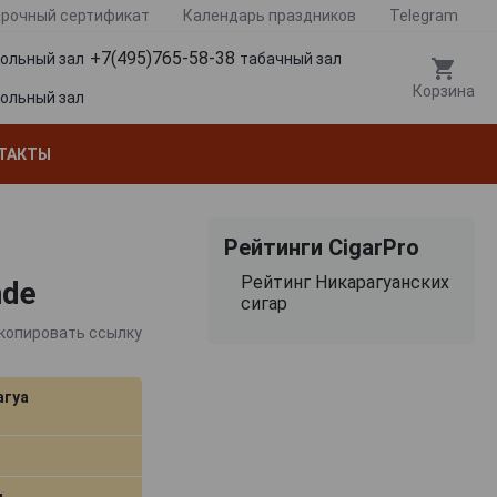
рочный сертификат
Календарь праздников
Telegram
+7(495)765-58-38
гольный зал
табачный зал
Корзина
гольный зал
ТАКТЫ
Рейтинги CigarPro
Рейтинг Никарагуанских
nde
сигар
копировать ссылку
агуа
м