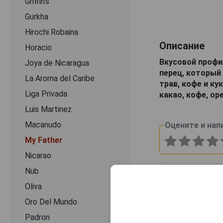
Griffin's
Gurkha
Hirochi Robaina
Описание
Horacio
Вкусовой профил
Joya de Nicaragua
перец, который
La Aroma del Caribe
трав, кофе и ку
Liga Privada
какао, кофе, ор
Luis Martinez
Macanudo
Оцените и нап
My Father
Nicarao
Nub
Oliva
Oro Del Mundo
Padron