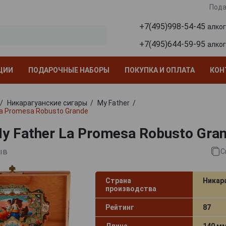
Пода
+7(495)998-54-45
алко
+7(495)644-59-95
алко
ЦИИ
ПОДАРОЧНЫЕ НАБОРЫ
ПОКУПКА И ОПЛАТА
КОН
Никарагуанские сигары
My Father
La Promesa Robusto Grande
y Father La Promesa Robusto Gra
ыв
С
Страна
Никар
производства
Рейтинг
87
Длина
140 м