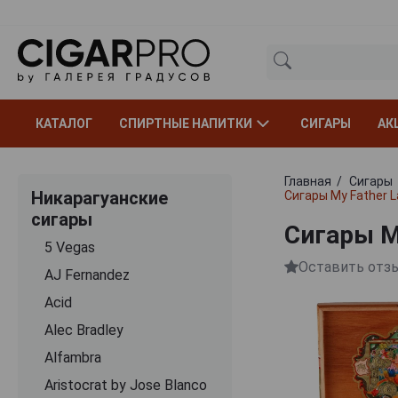
КАТАЛОГ
СПИРТНЫЕ НАПИТКИ
СИГАРЫ
АК
Главная
Сигары
Никарагуанские
Сигары My Father 
сигары
Сигары M
5 Vegas
Оставить отз
AJ Fernandez
Acid
Alec Bradley
Alfambra
Aristocrat by Jose Blanco