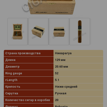
Страна производства
Никарагуа
Длина
129 мм
Диаметр
20.60 мм
Ring gauge
52
rLength
5.1
Крепость
Ниже средней
Скрутка
Ручная
Количество сигар в коробке
20
Формат
Robusto