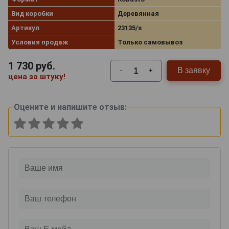
Вид коробки
Деревянная
Артикул
23135/s
Условия продаж
Только самовывоз
1 730
руб.
В заявку
-
+
цена за штуку!
Оцените и напишите отзыв: