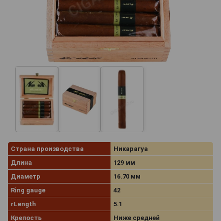
Страна производства
Никарагуа
Длина
129 мм
Диаметр
16.70 мм
Ring gauge
42
rLength
5.1
Крепость
Ниже средней