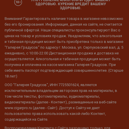
УПОТРЕБЛЕНИЕ АЛКОГОЛЯ ВРЕДИТ ВАШЕМУ
ЗДОРОВЬЮ. КУРЕНИЕ ВРЕДИТ ВАШЕМУ
ЗДОРОВЬЮ.
Внимание! Гарантировать наличие товара в магазине невозможно
без его бронирования. Информация, данная на сайте, не считается
публичной офертой. Наши специалисты проконсультируют Вас о
ценах на товар и условиях продаж. Уведомляем, что алкогольная
и табачная продукция может быть приобретена только в магазине
"Галерея Градусов" по адресу г. Москва, ул. Серпуховский вал, д. 5
ежедневно, с 10:00-22:00 Дистанционная продажа и доставка не
осуществляется. Алкогольная и табачная продукция может быть
получена и оплачена на кассе магазина Галерея Градусов. При
себе иметь паспорт подтверждающий совершеннолетие. (Старше
18 лет)
ООО "Галерея Градусов", ИНН 7725501624, является
исключительным владельцем авторских прав на материалы, в
том числе тексты, фотоматериалы, аудиоматериалы,
видеоматериалы (далее - Контент), размещенные на веб-сайте
www.cigarpro.ru (далее - Сайт). Доступ к Сайту не дает
пользователю права использовать какой-либо Контент,
содержащийся на Сайте.
Воспроизведение Контента с Сайта разрешено только для