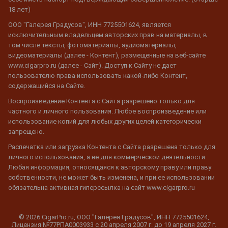
18 лет)
ООО "Галерея Градусов", ИНН 7725501624, является
исключительным владельцем авторских прав на материалы, в
том числе тексты, фотоматериалы, аудиоматериалы,
видеоматериалы (далее - Контент), размещенные на веб-сайте
www.cigarpro.ru (далее - Сайт). Доступ к Сайту не дает
пользователю права использовать какой-либо Контент,
содержащийся на Сайте.
Воспроизведение Контента с Сайта разрешено только для
частного и личного пользования. Любое воспроизведение или
использование копий для любых других целей категорически
запрещено.
Распечатка или загрузка Контента с Сайта разрешена только для
личного использования, а не для коммерческой деятельности.
Любая информация, относящаяся к авторскому праву или праву
собственности, не может быть изменена, и при ее использовании
обязательна активная гиперссылка на сайт www.cigarpro.ru
© 2026 CigarPro.ru, ООО "Галерея Градусов", ИНН 7725501624,
Лицензия №77РПА0003933 c 20 апреля 2007 г. до 19 апреля 2027 г.