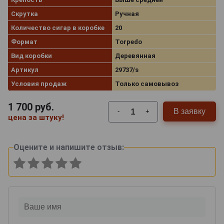
Скрутка
Ручная
Количество сигар в коробке
20
Формат
Torpedo
Вид коробки
Деревянная
Артикул
29737/s
Условия продаж
Только самовывоз
1 700
руб.
В заявку
-
+
цена за штуку!
Оцените и напишите отзыв: