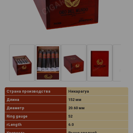
Страна производства
Никарагуа
Длина
152 мм
Диаметр
20.60 мм
Ring gauge
52
rLength
6.0
Крепость
Выше средней