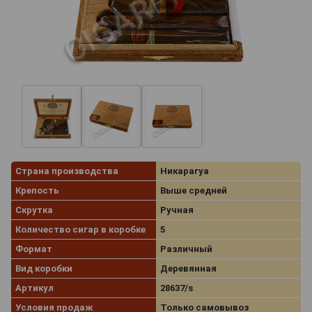
Страна производства
Никарагуа
Крепость
Выше средней
Скрутка
Ручная
Количество сигар в коробке
5
Формат
Различный
Вид коробки
Деревянная
Артикул
28637/s
Условия продаж
Только самовывоз