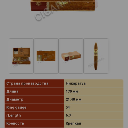
Страна производства
Никарагуа
Длина
170 мм
Диаметр
21.40 мм
Ring gauge
54
rLength
6.7
Крепость
Крепкая