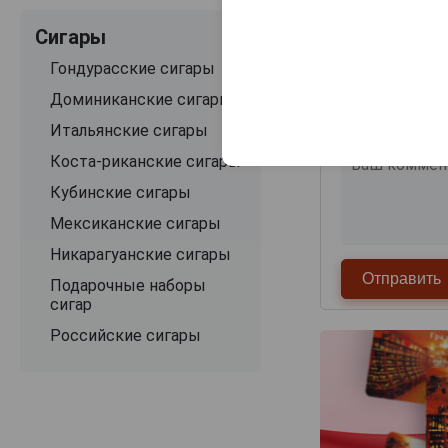
Сигары
Гондурасские сигары
Доминиканские сигары
Итальянские сигары
Коста-риканские сигары
Кубинские сигары
Мексиканские сигары
Никарагуанские сигары
Подарочные наборы
сигар
Российские сигары