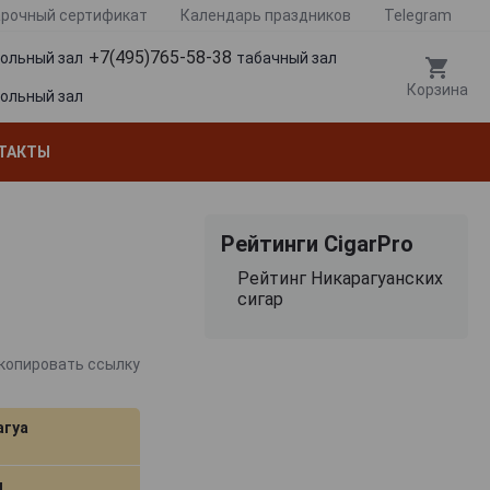
рочный сертификат
Календарь праздников
Telegram
+7(495)765-58-38
гольный зал
табачный зал
Корзина
гольный зал
ТАКТЫ
Рейтинги CigarPro
Рейтинг Никарагуанских
сигар
копировать ссылку
агуа
м