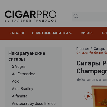
КАТАЛОГ
СПИРТНЫЕ НАПИТКИ
СИГАРЫ
АК
Главная
Сигары
Никарагуанские
Сигары Perdomo Re
сигары
Сигары P
5 Vegas
Champagn
AJ Fernandez
Оставить отз
Acid
Alec Bradley
Alfambra
Aristocrat by Jose Blanco