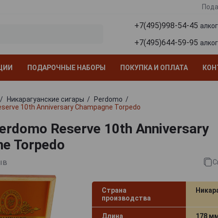
Пода
+7(495)998-54-45
алко
+7(495)644-59-95
алко
ЦИИ
ПОДАРОЧНЫЕ НАБОРЫ
ПОКУПКА И ОПЛАТА
КОН
Никарагуанские сигары
Perdomo
serve 10th Anniversary Champagne Torpedo
erdomo Reserve 10th Anniversary
e Torpedo
ыв
С
Страна
Никар
производства
Длина
178 м