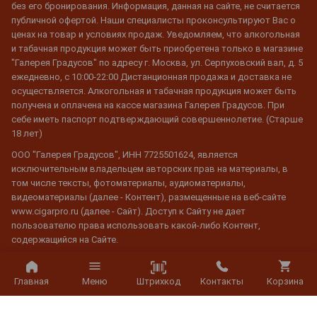
без его бронирования. Информация, данная на сайте, не считается
публичной офертой. Наши специалисты проконсультируют Вас о
ценах на товар и условиях продаж. Уведомляем, что алкогольная
и табачная продукция может быть приобретена только в магазине
"Галерея Градусов" по адресу г. Москва, ул. Серпуховский вал, д. 5
ежедневно, с 10:00-22:00 Дистанционная продажа и доставка не
осуществляется. Алкогольная и табачная продукция может быть
получена и оплачена на кассе магазина Галерея Градусов. При
себе иметь паспорт подтверждающий совершеннолетие. (Старше
18 лет)
ООО "Галерея Градусов", ИНН 7725501624, является
исключительным владельцем авторских прав на материалы, в
том числе тексты, фотоматериалы, аудиоматериалы,
видеоматериалы (далее - Контент), размещенные на веб-сайте
www.cigarpro.ru (далее - Сайт). Доступ к Сайту не дает
пользователю права использовать какой-либо Контент,
содержащийся на Сайте.
Воспроизведение Контента с Сайта разрешено только для
частного и личного пользования. Любое воспроизведение или
Штрихкод
Главная
Меню
Контакты
Корзина
использование копий для любых других целей категорически
запрещено.