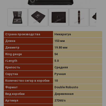
Страна производства
Никарагуа
Длина
153 мм
Диаметр
19.80 мм
Ring gauge
54
rLength
5.0
Крепость
Средняя
Скрутка
Ручная
Количество сигар в коробке
10
Формат
Double Robusto
Вид коробки
Деревянная
Артикул
27260/s