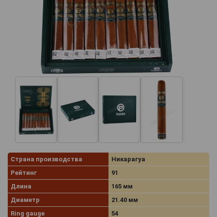
Страна производства
Никарагуа
Рейтинг
91
Длина
165 мм
Диаметр
21.40 мм
Ring gauge
54