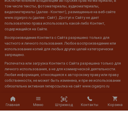
исключительным владельцем авторских прав на материалы, в
том числе тексты, фотоматериалы, аудиоматериалы,
видеоматериалы (далее - Контент), размещенные на веб-сайте
www.cigarpro.ru (далее - Сайт). Доступ к Сайту не дает
пользователю права использовать какой-либо Контент,
содержащийся на Сайте.
Воспроизведение Контента с Сайта разрешено только для
частного и личного пользования. Любое воспроизведение или
использование копий для любых других целей категорически
запрещено.
Распечатка или загрузка Контента с Сайта разрешена только для
личного использования, а не для коммерческой деятельности.
Любая информация, относящаяся к авторскому праву или праву
собственности, не может быть изменена, и при ее использовании
обязательна активная гиперссылка на сайт www.cigarpro.ru
© 2026 CigarPro.ru, ООО "Галерея Градусов", ИНН 7725501624,
Штрихкод
Главная
Меню
Контакты
Корзина
Лицензия №77РПА0003933 c 20 апреля 2007 г. до 19 апреля 2027 г.
Все права защищены.