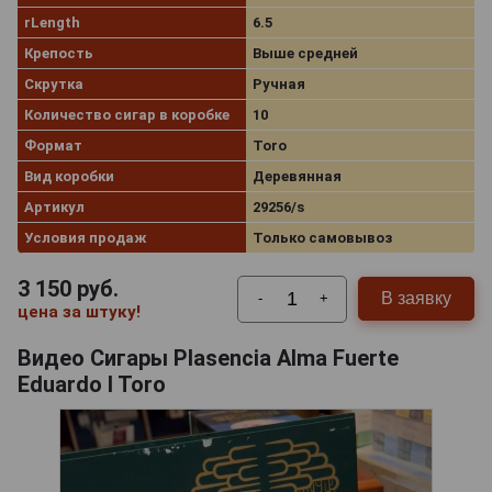
rLength
6.5
Крепость
Выше средней
Скрутка
Ручная
Количество сигар в коробке
10
Формат
Toro
Вид коробки
Деревянная
Артикул
29256/s
Условия продаж
Только самовывоз
3 150
руб.
В заявку
-
+
цена за штуку!
Видео Сигары Plasencia Alma Fuerte
Eduardo I Toro